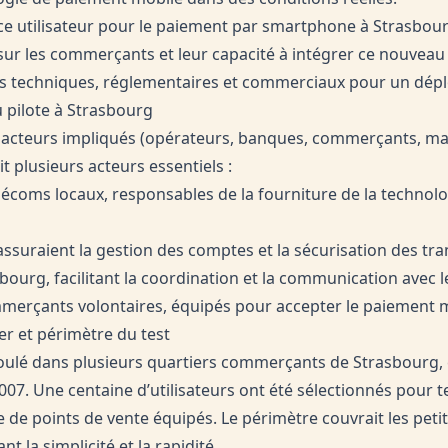
nce utilisateur pour le paiement par smartphone à Strasbour
sur les commerçants et leur capacité à intégrer ce nouveau 
eins techniques, réglementaires et commerciaux pour un dépl
u pilote à Strasbourg
t acteurs impliqués (opérateurs, banques, commerçants, mai
it plusieurs acteurs essentiels :
lécoms locaux, responsables de la fourniture de la technolo
ssuraient la gestion des comptes et la sécurisation des tra
sbourg, facilitant la coordination et la communication avec
erçants volontaires, équipés pour accepter le paiement m
ier et périmètre du test
éroulé dans plusieurs quartiers commerçants de Strasbourg
007. Une centaine d’utilisateurs ont été sélectionnés pour te
 de points de vente équipés. Le périmètre couvrait les peti
nt la simplicité et la rapidité.