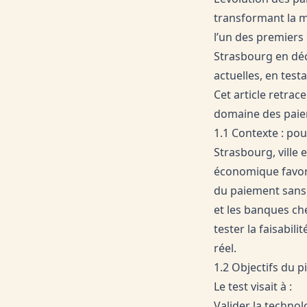
transformant la m
l’un des premiers 
Strasbourg en déc
actuelles, en test
Cet article retra
domaine des paie
1.1 Contexte : po
Strasbourg, ville
économique favora
du paiement sans 
et les banques che
tester la faisabil
réel.
1.2 Objectifs du p
Le test visait à :
Valider la techno