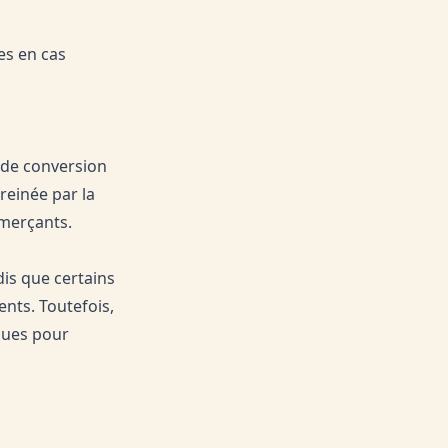
es en cas
x de conversion
freinée par la
mmerçants.
dis que certains
nts. Toutefois,
dues pour