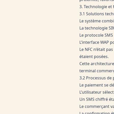
3. Technologie et
3.1 Solutions tech
Le système combin
La technologie SI
Le protocole SMS p
L’interface WAP p
Le NFC n’était pa
étaient posées.
Cette architectur
terminal commerça
3.2 Processus de 
Le paiement se dér
L’utilisateur séle
Un SMS chiffré ét
Le commerçant val
La confirmation é