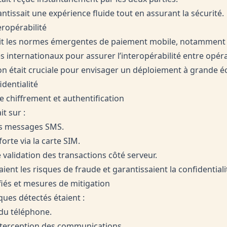
tissait une expérience fluide tout en assurant la sécurité.
eropérabilité
ait les normes émergentes de paiement mobile, notamment c
s internationaux pour assurer l’interopérabilité entre opér
on était cruciale pour envisager un déploiement à grande éc
identialité
 chiffrement et authentification
t sur :
es messages SMS.
forte via la carte SIM.
 validation des transactions côté serveur.
ient les risques de fraude et garantissaient la confidential
fiés et mesures de mitigation
ques détectés étaient :
 du téléphone.
interception des communications.