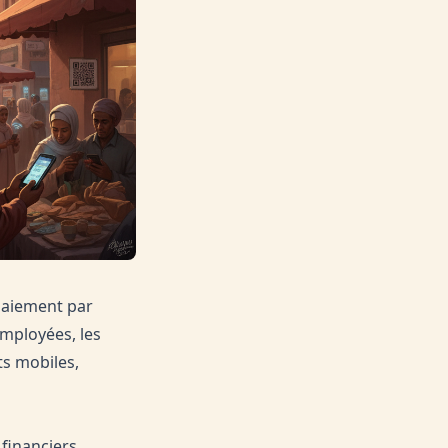
 paiement par
employées, les
s mobiles,
financiers,