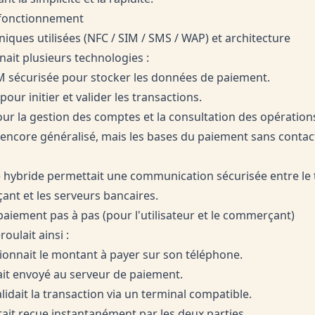
 fonctionnement
niques utilisées (NFC / SIM / SMS / WAP) et architecture
ait plusieurs technologies :
M sécurisée pour stocker les données de paiement.
our initier et valider les transactions.
our la gestion des comptes et la consultation des opération
s encore généralisé, mais les bases du paiement sans contac
e hybride permettait une communication sécurisée entre le 
nt et les serveurs bancaires.
paiement pas à pas (pour l'utilisateur et le commerçant)
oulait ainsi :
ctionnait le montant à payer sur son téléphone.
ait envoyé au serveur de paiement.
idait la transaction via un terminal compatible.
tait reçue instantanément par les deux parties.