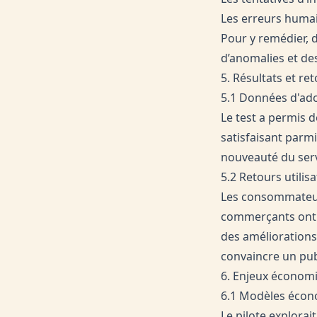
Les erreurs humai
Pour y remédier, 
d’anomalies et des
5. Résultats et re
5.1 Données d'ado
Le test a permis d
satisfaisant parmi
nouveauté du serv
5.2 Retours util
Les consommateurs
commerçants ont s
des améliorations
convaincre un publ
6. Enjeux économ
6.1 Modèles écono
Le pilote explora