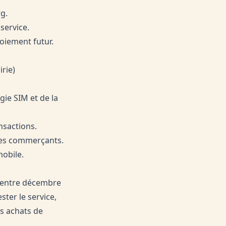
g.
service.
oiement futur.
rie)
gie SIM et de la
nsactions.
 les commerçants.
obile.
, entre décembre
ster le service,
ts achats de