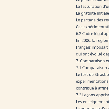
La facturation d
La gratuité initia
Le partage des re
Ces expérimentatio
6.2 Cadre légal ap
En 2006, la régle
français imposait
qui ont évolué d
7. Comparaison e
7.1 Comparaison a
Le test de Strasb
expérimentations 
contribué à affine
7.2 Leçons appri
Les enseignements
L’importance d’une