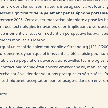
anière dont les consommateurs interagissent avec leur arg
essais significatifs de
le paiement par téléphone portable
embre 2006. Cette expérimentation pionnière a posé les ba
ant des technologies innovantes et en impliquant divers act
ce ce moment clé, tout en mettant en perspective les avancée
ments mobiles au Maroc.
urquoi un essai de paiement mobile à Strasbourg (15/12/200
 européenne dynamique et innovante, a été choisie pour son
ble et sa population ouverte aux nouvelles technologies. 
contact par mobile était encore embryonnaire, mais les o
rchaient à valider des solutions pratiques et sécurisées. L’ob
ité technique et l’acceptation par les usagers dans un envi
ilote
logie de paiement mobile dans des conditions réelles.