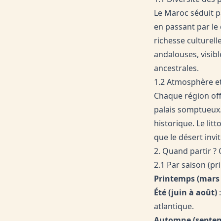
Le Maroc séduit pa
en passant par le
richesse culturell
andalouses, visibl
ancestrales.
1.2 Atmosphère et
Chaque région of
palais somptueux. 
historique. Le li
que le désert inv
2. Quand partir ? 
2.1 Par saison (pr
Printemps (mars 
Été (juin à août)
:
atlantique.
Automne (septe