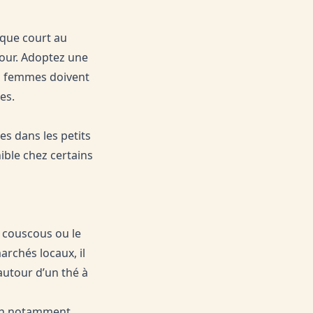
ique court au
jour. Adoptez une
es femmes doivent
es.
es dans les petits
ble chez certains
 couscous ou le
archés locaux, il
autour d’un thé à
ech notamment,