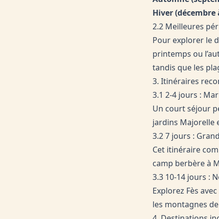
Hiver (décembre à
2.2 Meilleures pér
Pour explorer le d
printemps ou l’au
tandis que les pl
3. Itinéraires re
3.1 2-4 jours : Ma
Un court séjour p
jardins Majorelle
3.2 7 jours : Gra
Cet itinéraire co
camp berbère à Me
3.3 10-14 jours : 
Explorez Fès avec
les montagnes de 
4. Destinations i