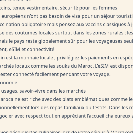
accins, tenue vestimentaire, sécurité pour les femmes
s européens n’ont pas besoin de visa pour un séjour tourist
cination obligatoire mais pensez aux vaccins classiques à 
e des coutumes locales surtout dans les zones rurales ; l
 mais le pays reste globalement sûr pour les voyageuses seul
ent, eSIM et connectivité
 est la monnaie locale ; privilégiez les paiements en espèc
chés locaux comme les souks du Maroc. L’eSIM est disponi
ester connecté facilement pendant votre voyage.
tronomie
, usages, savoir-vivre dans les marchés
arocaine est riche avec des plats emblématiques comme le
itionnellement lors des repas familiaux ou festifs. Dans les m
ocier avec respect tout en appréciant l’accueil chaleureux 
vos découvertes culinaires lors de votre séjour à Marrak