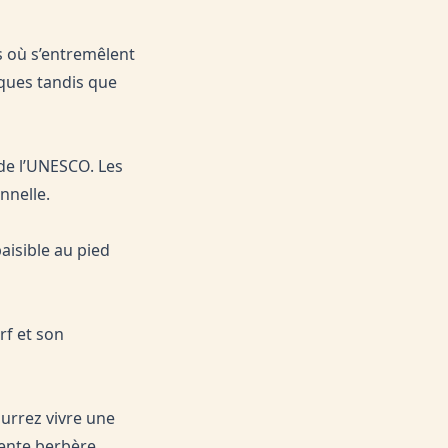
 où s’entremêlent
iques tandis que
de l’UNESCO. Les
nnelle.
aisible au pied
rf et son
urrez vivre une
tente berbère.