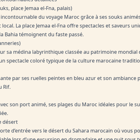
ks, place Jemaa el-Fna, palais)
 incontournable du voyage Maroc grâce à ses souks animés
t local. La place Jemaa el-Fna offre spectacles et saveurs un
la Bahia témoignent du faste passé.
anneries)
our sa médina labyrinthique classée au patrimoine mondial 
un spectacle coloré typique de la culture marocaine traditio
hante par ses ruelles peintes en bleu azur et son ambiance p
 Rif.
avec son port animé, ses plages du Maroc idéales pour le su
iée.
e désert
orte d’entrée vers le désert du Sahara marocain où vous po
iable lors d’une excursion en dromadaire et une nuit sous 