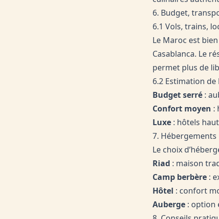
6. Budget, transpo
6.1 Vols, trains, 
Le Maroc est bien
Casablanca. Le rés
permet plus de li
6.2 Estimation de
Budget serré
: au
Confort moyen
: 
Luxe
: hôtels haut
7. Hébergements :
Le choix d’héberg
Riad
: maison tra
Camp berbère
: e
Hôtel
: confort mo
Auberge
: option
8. Conseils pratiq