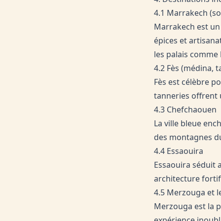
4.1 Marrakech (sou
Marrakech est un
épices et artisana
les palais comme 
4.2 Fès (médina, t
Fès est célèbre p
tanneries offrent 
4.3 Chefchaouen
La ville bleue enc
des montagnes du
4.4 Essaouira
Essaouira séduit 
architecture fortif
4.5 Merzouga et l
Merzouga est la p
expérience inoubl