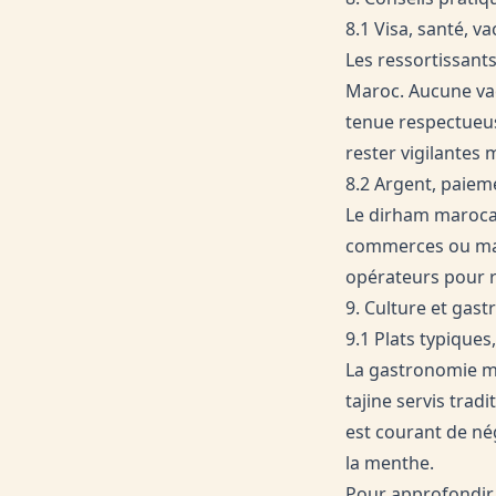
8.1 Visa, santé, v
Les ressortissant
Maroc. Aucune vac
tenue respectueus
rester vigilantes
8.2 Argent, paiem
Le dirham marocain
commerces ou mar
opérateurs pour r
9. Culture et gas
9.1 Plats typiques
La gastronomie m
tajine servis trad
est courant de nég
la menthe.
Pour approfondir 