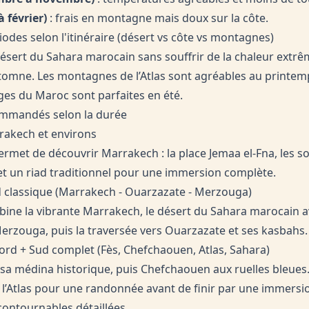
 février)
: frais en montagne mais doux sur la côte.
iodes selon l'itinéraire (désert vs côte vs montagnes)
ésert du Sahara marocain sans souffrir de la chaleur extrême
tomne. Les montagnes de l’Atlas sont agréables au printem
ages du Maroc sont parfaites en été.
commandés selon la durée
rrakech et environs
ermet de découvrir Marrakech : la place Jemaa el-Fna, les s
 et un riad traditionnel pour une immersion complète.
nd classique (Marrakech - Ouarzazate - Merzouga)
mbine la vibrante Marrakech, le désert du Sahara marocain a
rzouga, puis la traversée vers Ouarzazate et ses kasbahs.
Nord + Sud complet (Fès, Chefchaouen, Atlas, Sahara)
 sa médina historique, puis Chefchaouen aux ruelles bleues
l’Atlas pour une randonnée avant de finir par une immersio
ncontournables détaillées