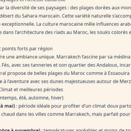
r la diversité de ses paysages : des plages dorées aux mont
 désert du Sahara marocain. Cette variété naturelle s’acco
e exceptionnelle. La culture marocaine mêle influences arab
e dans l’architecture des riads au Maroc, les souks colorés e
 points forts par région
fre une ambiance unique. Marrakech fascine par sa médina
Fès, avec ses tanneries et son quartier des Andalous, incarn
ttoral propose de belles plages du Maroc comme à Essaouira 
ite à l’aventure avec ses dunes majestueuses autour de Mer
Climat et meilleures périodes
intemps, été, automne, hiver)
à mai)
: période idéale pour profiter d’un climat doux part
 chaud dans les villes comme Marrakech, mais parfait pour 
mbre à novembre)
: températures agréables et moins de tou