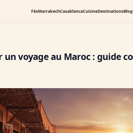
Fès
Marrakech
Casablanca
Cuisine
Destinations
Blog
r un voyage au Maroc : guide c