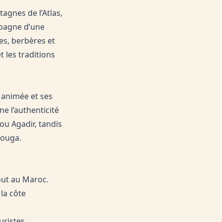
agnes de l’Atlas,
mpagne d’une
es, berbères et
t les traditions
 animée et ses
e l’authenticité
ou Agadir, tandis
zouga.
out au Maroc.
la côte
ristes.