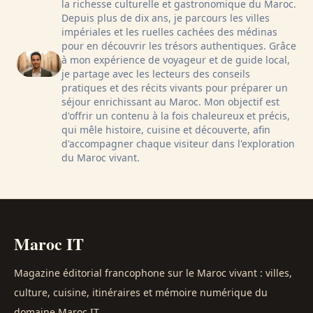
la richesse culturelle et gastronomique du Maroc.
Depuis plus de dix ans, je parcours les villes
impériales et les ruelles cachées des médinas
pour en découvrir les trésors authentiques. Grâce
à mon expérience de voyageur et de guide local,
je partage avec les lecteurs des conseils
pratiques et des récits vivants pour préparer un
séjour enrichissant au Maroc. Mon objectif est
d'offrir un contenu à la fois chaleureux et précis,
qui mêle histoire, cuisine et découverte, afin
d'accompagner chaque visiteur dans l'exploration
du Maroc vivant.
Maroc IT
Magazine éditorial francophone sur le Maroc vivant : villes,
culture, cuisine, itinéraires et mémoire numérique du
domaine Maroc IT.