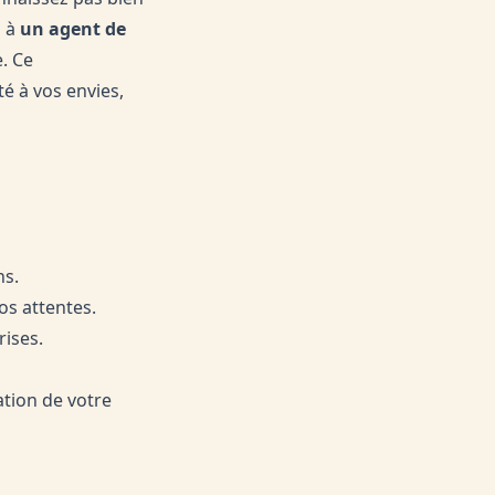
l à
un agent de
. Ce
é à vos envies,
ns.
os attentes.
rises.
ation de votre