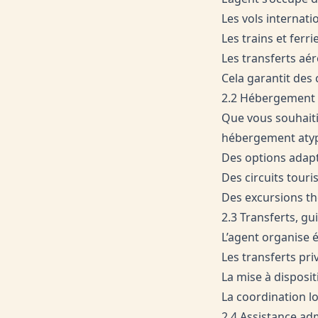
Les vols internat
Les trains et ferri
Les transferts aé
Cela garantit des 
2.2 Hébergement 
Que vous souhaiti
hébergement atypi
Des options adapt
Des circuits tour
Des excursions th
2.3 Transferts, gu
L’agent organise 
Les transferts priv
La mise à disposi
La coordination l
2.4 Assistance adm