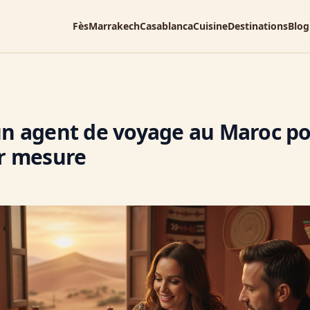
Fès
Marrakech
Casablanca
Cuisine
Destinations
Blog
un agent de voyage au Maroc p
ur mesure