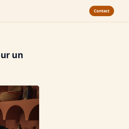
Contact
our un