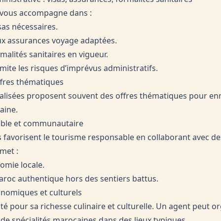
 vous accompagne dans :
sas nécessaires.
ux assurances voyage adaptées.
malités sanitaires en vigueur.
imite les risques d’imprévus administratifs.
offres thématiques
alisées proposent souvent des offres thématiques pour enr
aine.
able et communautaire
s favorisent le tourisme responsable en collaborant avec
rmet :
omie locale.
aroc authentique hors des sentiers battus.
onomiques et culturels
é pour sa richesse culinaire et culturelle. Un agent peut or
de spécialités marocaines dans des lieux typiques.