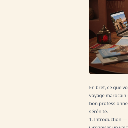
En bref, ce que vo
voyage marocain es
bon professionnel
sérénité.
1. Introduction —
Organiser un voya