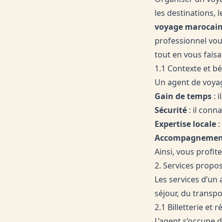
les destinations, 
voyage marocai
professionnel vou
tout en vous fais
1.1 Contexte et b
Un agent de voyag
Gain de temps
: 
Sécurité
: il conn
Expertise locale
:
Accompagnement
Ainsi, vous profit
2. Services propo
Les services d’un
séjour, du transpo
2.1 Billetterie et 
L’agent s’occupe d